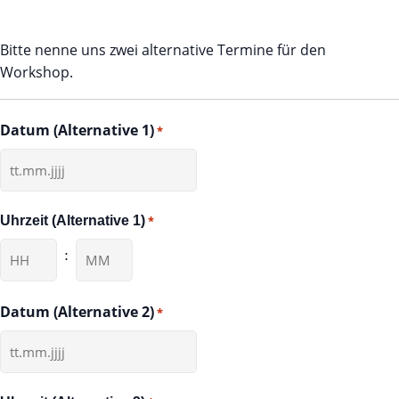
Bitte nenne uns zwei alternative Termine für den
Workshop.
Datum (Alternative 1)
*
TT
Punkt
Uhrzeit (Alternative 1)
*
MM
Punkt
:
JJJJ
Stunden
Minuten
Datum (Alternative 2)
*
TT
Punkt