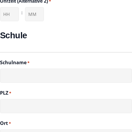
Uhrzeit (Alternative 2)
*
MM
Punkt
:
JJJJ
Stunden
Minuten
Schule
Schulname
*
PLZ
*
Ort
*